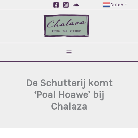
Ga
Dutch
▼
naar
de
inhoud
De Schutterij komt
‘Poal Hoawe’ bij
Chalaza